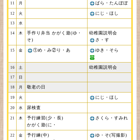
ばら・たんぽぽ
11
月
にじ・ほし
12
火
13
水
手作り弁当 かがく遊(ゆ・
幼稚園説明会
14
木
そ)
さ・す
①め・み②り・あ
ゆき・そら
15
金
幼稚園説明会
16
土
17
日
敬老の日
18
月
にじ・ほし
19
火
尿検査
20
水
予行練習(少・長)
さくら・すみれ
21
木
かがく遊(に・
予行練(中)
ゆ・そ(写撮影)
22
金