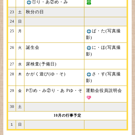
①り・あ②め・み
秋分の日
23
土
24
日
ば・た(写真撮
25
月
影)
誕生会
に・ほ(写真撮
26
火
影)
尿検査(予備日)
27
水
かがく遊び(ゆ・そ)
さ・す(写真撮
28
木
影)
P①め・み②り・あ Pゆ・そ
運動会役員説明会
29
金
30
土
10月の行事予定
１
日