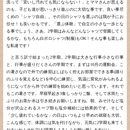
洗って「安いし汚れても気にならない！」とママさんが思える
のも、子ども達が思いっきり遊ぶのに大切な事です。良い事尽
くめの「シャツ自由」。その日のシャツを選ぶのは我が子にお
任せ！も良いかもです。「選ぶ体験」で自立の小さな一歩とな
る事でしょう。さあ、2学期はみんなどんなシャツで登園してく
るかな。もちろん白ポロシャツ(制服)もOK！そんな事も楽しみ
な私達です！
と言う訳で始まった2学期。2学期は大きな行事小さな行事
と、行事が盛りだくさんの学期です。まずは10月の運動会。こ
の暑さなので外での練習はしばらく控えお部屋でできる事(踊り
のふりを覚えるなど)を中心に練習し、気温に変化がみられるよ
うになってから外での練習を始めたいと思っています。それで
もこの暑さです。早寝早起き3食しっかりご飯、そして水筒たっ
ぷりのお茶か水は引き続きお願いしますね。朝、みそ汁など塩
分が沢山とれるスープ類も塩分補給には効果的です。そして
「少し疲れているかな」の日はいつもより早めの就寝も大切。
こんな感じで、体調には気を付けながら、元気に2学期も来てく
ださいね！それでは2学期もよろしくお願い致します(^^♪