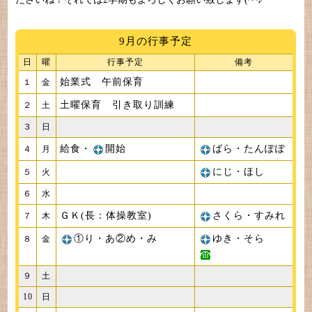
9月の行事予定
日
曜
行事予定
備考
始業式 午前保育
１
金
土曜保育 引き取り訓練
２
土
３
日
給食・
開始
ばら・たんぽぽ
４
月
にじ・ほし
５
火
６
水
ＧＫ(長：体操教室)
さくら・すみれ
７
木
①り・あ②め・み
ゆき・そら
８
金
９
土
10
日