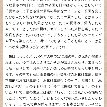
うな暑さの毎日に、近所の公園も日中はがら～んとしていて
「夏休みって子ども達の最高の季節なのに…」と、公園を見る
たびなんだか切ない気持ちになったこの夏でした。とは言って
も久しぶりに何も制限がなくなったこの夏休み。帰省した方
や、ちょっとしたお出掛け、ガマンしていた旅行を楽しんだご
家庭も多かったのではないでしょうか？またお家でクッキング
や工作を楽しんだり。暑い中でもきっと子ども達にとっては思
い出が残る夏休みとなった事でしょうね。
先日はちょうどよい(今年の中では)気温の中、夕涼みが開催さ
れました。今年は久しぶりにかき氷が出店されたり、出店も少
し増えたりして、お祭り気分が楽しめた時間となった事と思い
ます。その中でも荏田南名物のパパ会制作のお化け屋敷。結構
本格的なお化け屋敷に「お化け屋敷行くの～？」と聞くと「絶
対行かない！」の子もいれば「今年は挑戦してみる！」の子も
いたりして、他の出店とは違い「行く」には勇気がいる場所だ
ったようです。たまに「子どもにそんな怖い思いさせたらかわ
いそう…」なんて声が聞かれます。でも本当は嬉しいや悲し