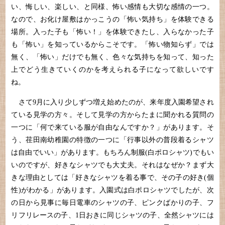
い、悔しい、楽しい、と同様、怖い感情も大切な感情の一つ。
なので、お化け屋敷はかっこうの「怖い気持ち」を体験できる
場所。入った子も「怖い！」を体験できたし、入らなかった子
も「怖い」を知っているからこそです。「怖い物知らず」では
無く、「怖い」だけでも無く、色々な気持ちを知って、知った
上でどう生きていくのかを考えられる子になって欲しいです
ね。
さて9月に入り少しずつ増え始めたのが、来年度入園希望され
ている見学の方々。そして見学の方からたまに聞かれる質問の
一つに「何で来ている服が自由なんですか？」があります。そ
う、荏田南幼稚園の特徴の一つに「行事以外の普段着るシャツ
は自由でいい」があります。もちろん制服(白ポロシャツ)でもい
いのですが、好きなシャツでも大丈夫。それはなぜか？まず大
きな理由としては「好きなシャツを着る事で、その子の好き(個
性)がわかる」があります。入園式は白ポロシャツでしたが、次
の日から見事に毎日電車のシャツの子、ピンクばかりの子、フ
リフリレースの子、1日おきに同じシャツの子、全然シャツには