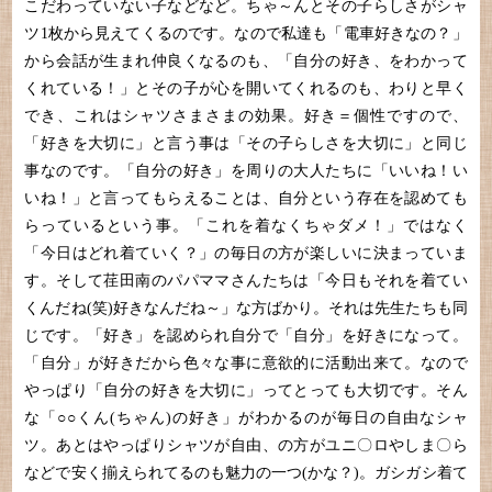
こだわっていない子などなど。ちゃ～んとその子らしさがシャ
ツ1枚から見えてくるのです。なので私達も「電車好きなの？」
から会話が生まれ仲良くなるのも、「自分の好き、をわかって
くれている！」とその子が心を開いてくれるのも、わりと早く
でき、これはシャツさまさまの効果。好き＝個性ですので、
「好きを大切に」と言う事は「その子らしさを大切に」と同じ
事なのです。「自分の好き」を周りの大人たちに「いいね！い
いね！」と言ってもらえることは、自分という存在を認めても
らっているという事。「これを着なくちゃダメ！」ではなく
「今日はどれ着ていく？」の毎日の方が楽しいに決まっていま
す。そして荏田南のパパママさんたちは「今日もそれを着てい
くんだね(笑)好きなんだね～」な方ばかり。それは先生たちも同
じです。「好き」を認められ自分で「自分」を好きになって。
「自分」が好きだから色々な事に意欲的に活動出来て。なので
やっぱり「自分の好きを大切に」ってとっても大切です。そん
な「○○くん(ちゃん)の好き」がわかるのが毎日の自由なシャ
ツ。あとはやっぱりシャツが自由、の方がユニ〇ロやしま〇ら
などで安く揃えられてるのも魅力の一つ(かな？)。ガシガシ着て