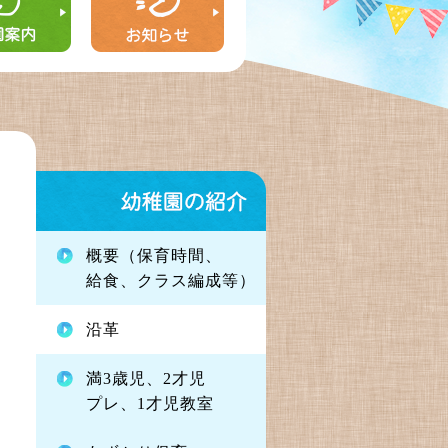
概要（保育時間、
給食、クラス編成等）
沿革
満3歳児、2才児
プレ、1才児教室