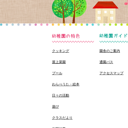
クッキング
園舎のご案内
屋上菜園
通園バス
プール
アクセスマップ
わらべうた・絵本
日々の活動
遊び
クラスだより