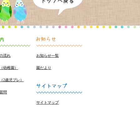
の流れ
お知らせ一覧
（幼稚園）
園だより
（2歳児プレ）
質問
サイトマップ