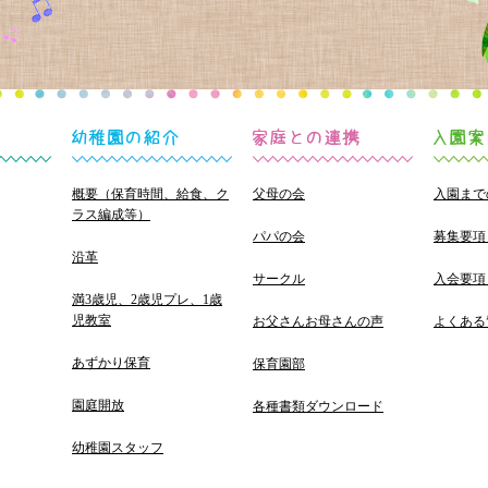
概要（保育時間、給食、ク
父母の会
入園まで
ラス編成等）
パパの会
募集要項
沿革
サークル
入会要項
満3歳児、2歳児プレ、1歳
児教室
お父さんお母さんの声
よくある
あずかり保育
保育園部
園庭開放
各種書類ダウンロード
幼稚園スタッフ