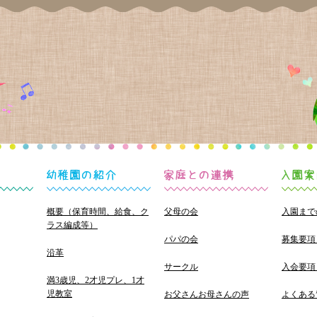
概要（保育時間、給食、ク
父母の会
入園まで
ラス編成等）
パパの会
募集要項
沿革
サークル
入会要項
満3歳児、2才児プレ、1才
児教室
お父さんお母さんの声
よくある