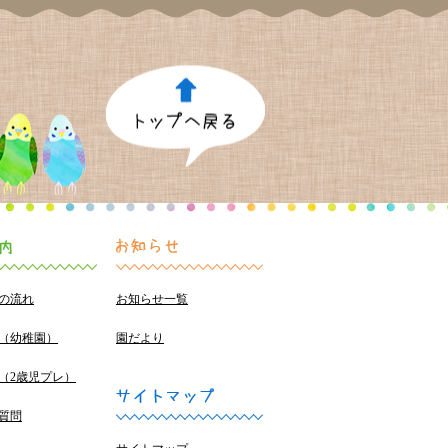
の流れ
お知らせ一覧
（幼稚園）
園だより
（2歳児プレ）
質問