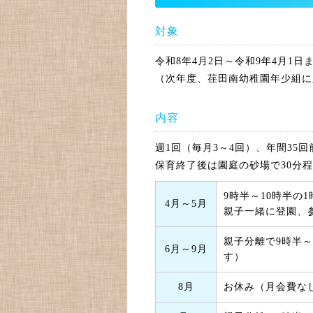
対象
令和8年4月2日～令和9年4月1
（次年度、荏田南幼稚園年少組に
内容
週1回（毎月3～4回）、年間35
保育終了後は園庭の砂場で30分
9時半～10時半の1
4月～5月
親子一緒に登園、
親子分離で9時半～
6月～9月
す）
8月
お休み（月会費な