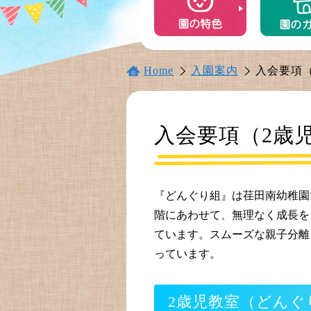
Home
入園案内
入会要項
入会要項（2歳
『どんぐり組』は荏田南幼稚園
階にあわせて、無理なく成長を
ています。スムーズな親子分離
っています。
2歳児教室（どんぐ