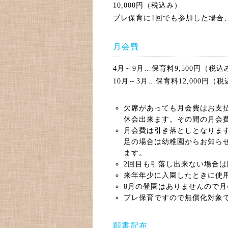
10,000円（税込み）
プレ保育に1回でも参加した場合
月会費
4月～9月…保育料9,500円（
10月～3月…保育料12,000
欠席があっても月会費はお支
休会出来ます。その間の月会
月会費は引き落としとなります
足の場合は幼稚園からお知ら
ます。
2回目も引落し出来ない場合
来年年少に入園したときに使
8月の登園はありませんので
プレ保育ですので無償化対象
願書配布