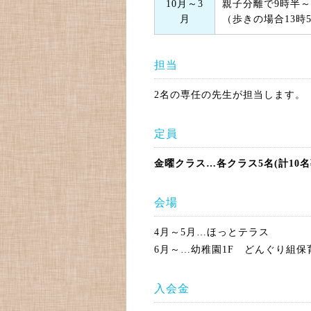
10月～3
親子分離で9時半～
月
（歩きの場合13時
担当
2名の専任の先生が担当します。
定員
金曜クラス…各クラス5名(計10名
会場
4月～5月…ほっとテラス
6月～…幼稚園1F どんぐり組
入会金