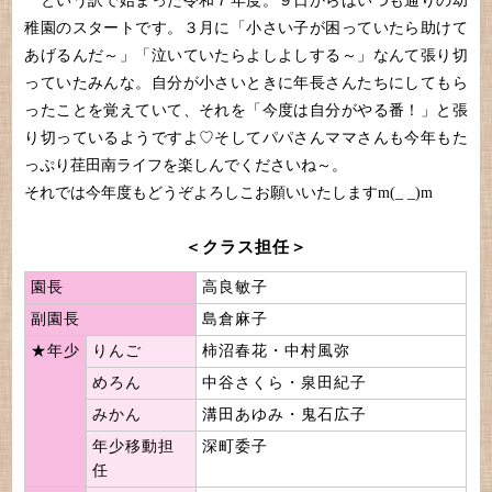
という訳で始まった令和７年度。９日からはいつも通りの幼
稚園のスタートです。３月に「小さい子が困っていたら助けて
あげるんだ～」「泣いていたらよしよしする～」なんて張り切
っていたみんな。自分が小さいときに年長さんたちにしてもら
ったことを覚えていて、それを「今度は自分がやる番！」と張
り切っているようですよ♡そしてパパさんママさんも今年もた
っぷり荏田南ライフを楽しんでくださいね～。
それでは今年度もどうぞよろしこお願いいたしますm(_ _)m
＜クラス担任＞
園長
高良敏子
副園長
島倉麻子
★
年少
りんご
柿沼春花・中村風弥
めろん
中谷さくら・泉田紀子
みかん
溝田あゆみ・鬼石広子
年少移動担
深町委子
任