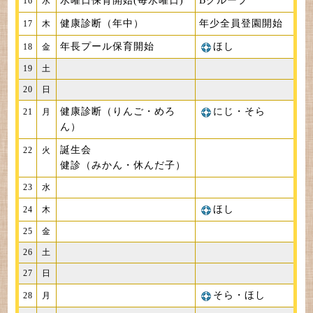
水曜日保育開始(毎水曜日)
Bグループ
16
水
健康診断（年中）
年少全員登園開始
17
木
年長プール保育開始
ほし
18
金
19
土
20
日
健康診断（りんご・めろ
にじ・そら
21
月
ん）
誕生会
22
火
健診（みかん・休んだ子）
23
水
ほし
24
木
25
金
26
土
27
日
そら・ほし
28
月