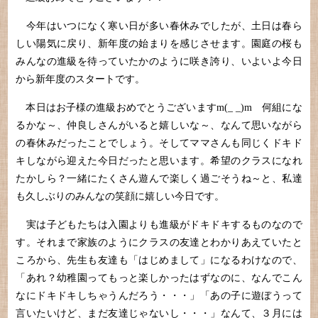
今年はいつになく寒い日が多い春休みでしたが、土日は春ら
しい陽気に戻り、新年度の始まりを感じさせます。園庭の桜も
みんなの進級を待っていたかのように咲き誇り、いよいよ今日
から新年度のスタートです。
本日はお子様の進級おめでとうございますm(_ _)m 何組にな
るかな～、仲良しさんがいると嬉しいな～、なんて思いながら
の春休みだったことでしょう。そしてママさんも同じくドキド
キしながら迎えた今日だったと思います。希望のクラスになれ
たかしら？一緒にたくさん遊んで楽しく過ごそうね～と、私達
も久しぶりのみんなの笑顔に嬉しい今日です。
実は子どもたちは入園よりも進級がドキドキするものなので
す。それまで家族のようにクラスの友達とわかりあえていたと
ころから、先生も友達も「はじめまして」になるわけなので、
「あれ？幼稚園ってもっと楽しかったはずなのに、なんでこん
なにドキドキしちゃうんだろう・・・」「あの子に遊ぼうって
言いたいけど、まだ友達じゃないし・・・」なんて、３月には