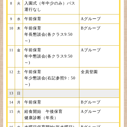
入園式（年中少のみ）バス
8
火
運行なし
午前保育
Aグループ
9
水
午前保育
Bグループ
10
木
年長懇談会(各クラス9:50
～)
午前保育
Aブループ
11
金
年中懇談会(各クラス9:50
～)
午前保育
全員登園
12
土
年少懇談会(右記参照9：50
～)
13
日
午前保育
Bグループ
14
月
給食開始 午後保育
Aグループ
15
火
健康診断（年長）