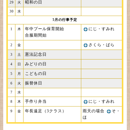
昭和の日
29
火
30
水
5月の行事予定
年中プール保育開始
にじ・すみれ
1
木
合服期間始
さくら・ばら
2
金
憲法記念日
3
土
みどりの日
4
日
こどもの日
5
月
振替休日
6
火
7
水
手作り弁当
にじ・すみれ
8
木
年長遠足（3クラス）
雨天の場合
そ・
9
金
ほ