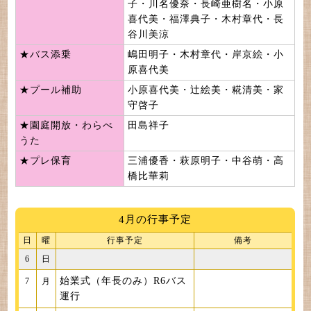
子・川名優奈・長崎亜樹名・小原
喜代美・福澤典子・木村章代・長
谷川美涼
★
バス添乗
嶋田明子・木村章代・岸京絵・小
原喜代美
★
プール補助
小原喜代美・辻絵美・糀清美・家
守啓子
★
園庭開放・わらべ
田島祥子
うた
★
プレ保育
三浦優香・萩原明子・中谷萌・高
橋比華莉
4月の行事予定
日
曜
行事予定
備考
6
日
始業式（年長のみ）R6バス
7
月
運行