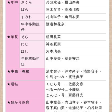
★
年中
さくら
兵頭水優・横山奈央
ばら
三木琴音・高橋那奈
すみれ
村山琳子・角田衣美
年中移動担
渡邉和花奈
任
★
年長
そら
植田礼菜
にじ
神谷夏実
ほし
河本璃央
年長移動担
山中愛美・室井安江
任
★
事務・教務
清水智子・沖本尚子・濱野容子・
牛島はつみ・渡邉典子
★
運転
くじら号 …佐藤文彦
べるーが号…小藤聡
まんぼ～号…齋藤輝光
★
預かり保育
山中愛美・内山孝子・谷本牧子・
森下真由美・道浦紀子・柏谷映里